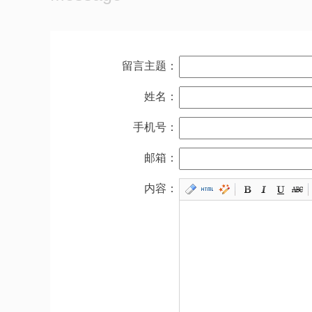
留言主题：
姓名：
手机号：
邮箱：
内容：