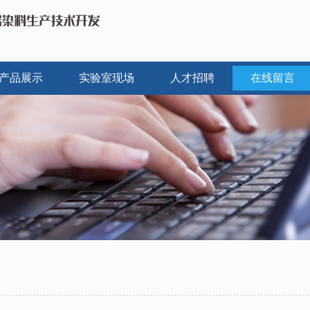
产品展示
实验室现场
人才招聘
在线留言