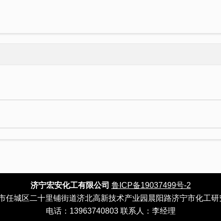
济宁宏安化工有限公司
鲁ICP备19037499号-2
市任城区二十里铺街道济北高新技术产业园晨阳路济宁市化工研究院.
电话：13963740803 联系人：李经理