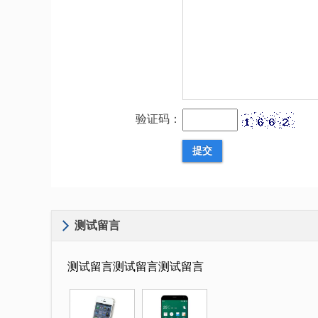
验证码：
测试留言
测试留言测试留言测试留言